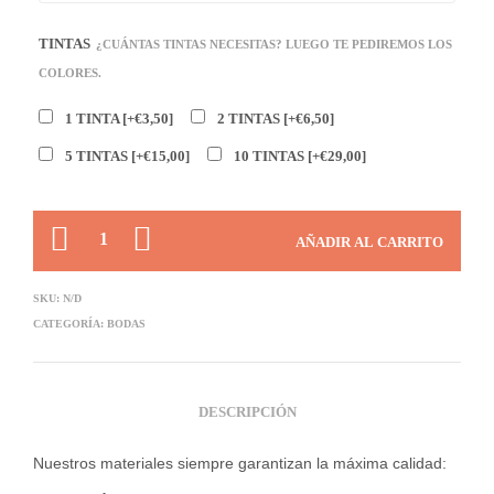
TINTAS
¿CUÁNTAS TINTAS NECESITAS? LUEGO TE PEDIREMOS LOS
COLORES.
1 TINTA
[+€3,50]
2 TINTAS
[+€6,50]
5 TINTAS
[+€15,00]
10 TINTAS
[+€29,00]
CANTIDAD
AÑADIR AL CARRITO
SKU:
N/D
CATEGORÍA:
BODAS
DESCRIPCIÓN
Nuestros materiales siempre garantizan la máxima calidad: